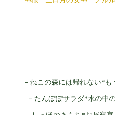
－ねこの森には帰れない*も
－たんぽぽサラダ*水の中
－しっぽのきもち*お昼寝宮