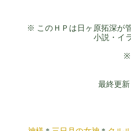
※ このＨＰは日ヶ原拓深が
小説・イ
最終更新：
神様
*
三日月の女神
*
クル